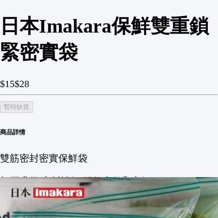
日本Imakara保鮮雙重鎖
緊密實袋
$15
$28
暫時缺貨
商品詳情
雙筋密封密實保鮮袋
加厚升級,密封性好,鎖住水份和空氣
抽取式設計,2種尺寸滿足你不同需求