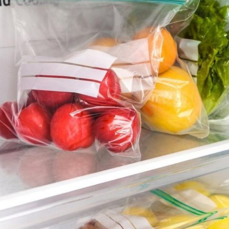
-40度耐冷可低溫冷凍延長保鮮期
size : 20x18cm
20個裝
送貨詳情
付款方式
日本Imakara保鮮雙重鎖緊密實袋
$15
$28
暫時缺貨