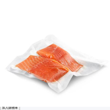
1套30個
送貨詳情
付款方式
食品級網紋食品真空袋15x25(30個裝)
$33
$45
數量
加入購物車