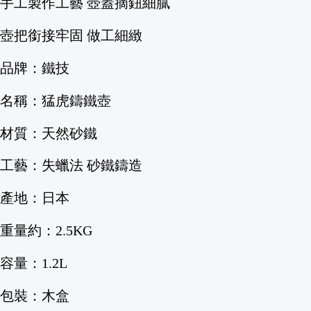
手工製作工藝 壺蓋摘鈕細膩
壺把銜接牢固 做工細緻
品牌：鐵技
名稱：猛虎鑄鐵壺
材質：天然砂鐵
工藝：失蠟法 砂鐵鑄造
產地：日本
重量約：2.5KG
容量：1.2L
包裝：木盒