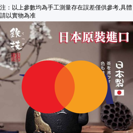
注：以上參數均為手工測量存在誤差僅供參考,具體
請以實物為准
無塗層 生鐵澆鑄成型
鐵壺使用的注意事項與保養
鐵壺加熱適宜朵用循序漸進的加熱方式推薦使
用電陶爐。
2.注水加熱不應過滿以6-7分滿為宜。如果過多,水沸
時易噴湧溢出。
鐵壺第一次使用,請加水煮約10分鐘,去除新壺
的異味。燒開後將壺