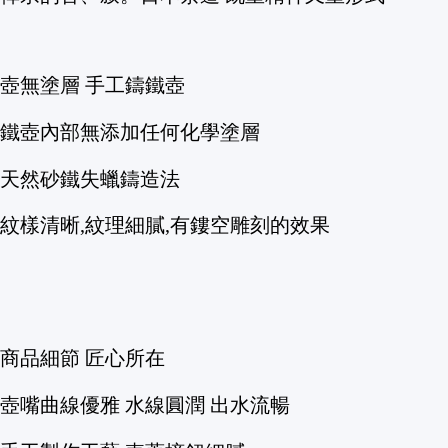
壺無塗層 手工鑄鐵壺
鐵壺內部無添加任何化學塗層
天然砂鐵失蠟鑄造法
紋樣清晰,紋理細膩,有鏤空雕刻的效果
商品細節 匠心所在
壺嘴曲線優雅 水線圓潤 出水流暢