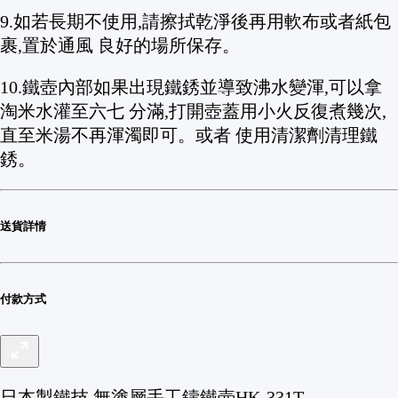
9.如若長期不使用,請擦拭乾淨後再用軟布或者紙包
裹,置於通風 良好的場所保存。
10.鐵壺內部如果出現鐵銹並導致沸水變渾,可以拿
淘米水灌至六七 分滿,打開壺蓋用小火反復煮幾次,
直至米湯不再渾濁即可。或者 使用清潔劑清理鐵
銹。
送貨詳情
付款方式
日本製鐵技 無塗層手工鑄鐵壺HK-331T