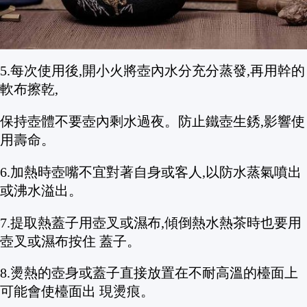
內水倒掉,重複2-3次,直至水質清澈即可。
4.請勿幹燒鐵壺,損傷鐵壺減少使用壽命。
5.每次使用後,開小火將壺內水分充分蒸發,再用幹的
軟布擦乾,
保持壺體不要壺內剩水過夜。防止鐵壺生銹,影響使
用壽命。
6.加熱時壺嘴不宜對著自身或客人,以防水蒸氣噴出
或沸水溢出。
7.提取熱蓋子用壺叉或濕布,傾倒熱水熱茶時也要用
壺叉或濕布按住 蓋子。
8.燙熱的壺身或蓋子直接放置在不耐高溫的檯面上
可能會使檯面出 現燙痕。