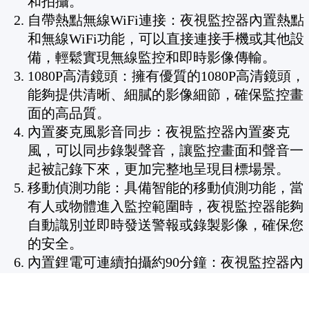
和拍攝。
自帶熱點無線WiFi連接：夜視監控器內置熱點
和無線WiFi功能，可以直接連接手機或其他設
備，輕鬆實現無線監控和即時影像傳輸。
1080P高清鏡頭：擁有優質的1080P高清鏡頭，
能夠提供清晰、細膩的影像細節，確保監控畫
面的高品質。
內置麥克風影音同步：夜視監控器內置麥克
風，可以同步錄製聲音，讓監控畫面和聲音一
起被記錄下來，更加完整地呈現目標場景。
移動偵測功能：具備智能的移動偵測功能，當
有人或物體進入監控範圍時，夜視監控器能夠
自動識別並即時發送警報或錄製影像，確保您
的安全。
內置鋰電可連續拍攝約90分鐘：夜視監控器內
置高效鋰電池，能夠連續使用約90分鐘，不需
要頻繁更換電池，方便實用。