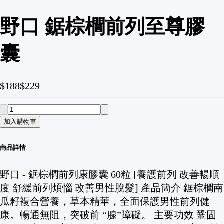
野口 鋸棕櫚前列至尊膠
囊
$188
$229
加入購物車
商品詳情
野口 - 鋸棕櫚前列康膠囊 60粒 [養護前列 改善暢順
度 舒緩前列煩惱 改善男性脫髮] 產品簡介 鋸棕櫚南
瓜籽複合營養，草本精華，全面保護男性前列健
康。暢通無阻，突破前 “腺”障礙。 主要功效 鞏固