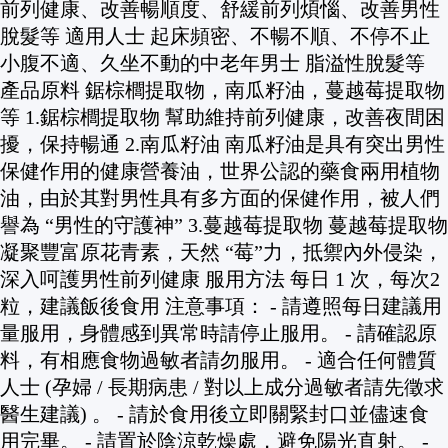
前列健康、改善暢順度、舒緩前列煩惱、改善男性
脫髮等 適用人士 起床頻密、不暢不順、不停不止
小腹不適、久坐不動的中老年男士 脂溢性脫髮等
產品原料 鋸棕櫚提取物，南瓜籽油，蔓越莓提取物
等 1.鋸棕櫚提取物 幫助維持前列健康，改善夜間困
擾，保持暢通 2.南瓜籽油 南瓜籽油是具有突出男性
保健作用的健康營養油，世界公認的藥食兩用植物
油，由於其對男性具有多方面的保健作用，被人們
譽為 “男性的守護神” 3.蔓越莓提取物 蔓越莓提取物
凝聚豐富原花青素，天然 “莓”力，抵禦內外侵染，
深入呵護男性前列健康 服用方法 每日 1 次，每次2
粒，建議飯後食用 注意事項： - 請遵照每日建議用
量服用，身體感到異常時請停止服用。 - 請確認原
料，有相應食物過敏者請勿服用。 - 適合任何體質
人士 (孕婦 / 長期病患 / 對以上成分過敏者請先徵求
醫生建議) 。 - 請於食用後立即關緊封口並儘速食
用完畢。 - 請置於陰涼乾燥處，避免陽光直射。 -