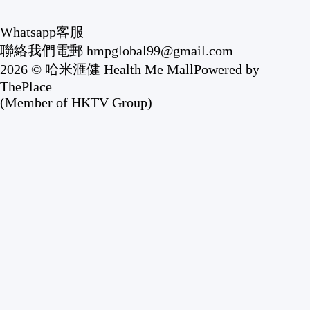
Whatsapp客服
聯絡我們
電郵 hmpglobal99@gmail.com
2026 © 哈米滙健 Health Me Mall
Powered by
ThePlace
(Member of HKTV Group)