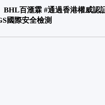
BHL百滙霖 #通過香港權威認証
GS國際安全檢測